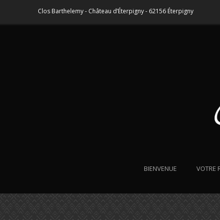
Clos Barthelemy - Château d’Éterpigny - 62156 Éterpigny
BIENVENUE
VOTRE 