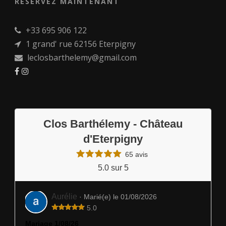
RÉSERVEZ MAINTENANT
+33 695 906 122
1 grand' rue 62156 Eterpigny
leclosbarthelemy@gmail.com
Clos Barthélemy - Château
d'Eterpigny
65 avis
5.0 sur 5
Aurélie
· Marié(e) le 01/08/2026
5.0
Mariage 1/08/26